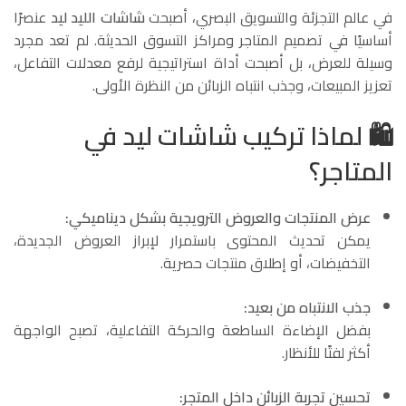
في عالم التجزئة والتسويق البصري، أصبحت
شاشات الليد ليد
عنصرًا
أساسيًا في تصميم المتاجر ومراكز التسوق الحديثة. لم تعد مجرد
وسيلة للعرض، بل أصبحت أداة استراتيجية لرفع معدلات التفاعل،
تعزيز المبيعات، وجذب انتباه الزبائن من النظرة الأولى.
🛍️
لماذا تركيب شاشات ليد في
المتاجر؟
عرض المنتجات والعروض الترويجية بشكل ديناميكي:
يمكن تحديث المحتوى باستمرار لإبراز العروض الجديدة،
التخفيضات، أو إطلاق منتجات حصرية.
جذب الانتباه من بعيد:
بفضل الإضاءة الساطعة والحركة التفاعلية، تصبح الواجهة
أكثر لفتًا للأنظار.
تحسين تجربة الزبائن داخل المتجر: