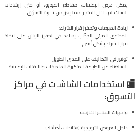
يمكن عرض الإعلانات، مقاطع الفيديو، أو حتى إرشادات
الاستخدام داخل المتجر، مما يعزز من تجربة التسوّق.
زيادة المبيعات وتحفيز قرار الشراء:
المحتوى المرئي الجذّاب يساعد في تحفيز الزبائن على اتخاذ
قرار الشراء بشكل أسرع.
توفير في التكاليف على المدى الطويل:
الاستغناء عن الطباعة المتكررة للملصقات واللافتات الإعلانية.
🏬
استخدامات الشاشات في مراكز
التسوق:
واجهات المتاجر الخارجية
داخل العروض الترويجية (ستاندات/أكشاك)