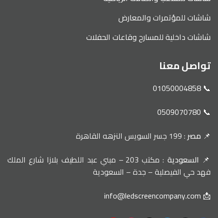
شاشات للمؤتمرات والمعارض
شاشات داخلية للمسارح وقاعات الحفلات
تواصل معنا
📞 01050004858
📞 0509070780
📌
مصر
: 199 جسر السويس النزهه القاهرة
📌
السعودية
: مكتب 203 – مبني عبد اللطيف بلازا شارع الملك
فهد حي الفيصلية – جدة – السعودية
📩 info@ledscreencompany.com