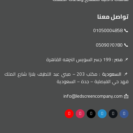
تواصل معنا
📞 01050004858
📞 0509070780
📌
مصر
: 199 جسر السويس النزهه القاهرة
📌
السعودية
: مكتب 203 – مبني عبد اللطيف بلازا شارع الملك
فهد حي الفيصلية – جدة – السعودية
📩 info@ledscreencompany.com