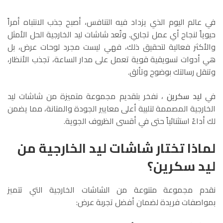
في عالم اليوم الذي يزداد فيه التنافس، أصبح جذب الانتباه أمراً
حيوياً لنجاح أي عمل تجاري. وتُعد شاشات ليد الخارجية الحل الأمثل
والأكثر فعالية لتحقيق ذلك، فهي ليست مجرد لوحات عرض، بل
هي أدوات تسويقية قوية تعمل على مدار الساعة، تجذب الأنظار،
وتنقل رسالتك بوضوح وتألق.
في
ليد سكرين
، نفخر بتقديم مجموعة متميزة من شاشات ليد
الخارجية المصممة لتلبية أعلى معايير الجودة والمتانة، مما يضمن
لك أداءً استثنائياً حتى في أقسى الظروف الجوية.
لماذا تختار شاشات ليد الخارجية من
ليد سكرين؟
نقدم مجموعة متنوعة من الشاشات الخارجية التي تتميز
بمواصفات فريدة لضمان أفضل تجربة عرض: