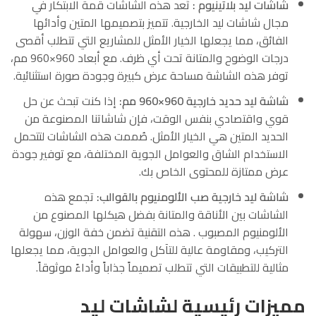
شاشات ليد بلاتينيوم :
تُعد هذه الشاشات قمة الابتكار في
مجال شاشات ليد الخارجية. تتميز بتصميمها المتين وأدائها
الفائق، مما يجعلها الخيار الأمثل للمشاريع التي تتطلب أقصى
درجات الوضوح والمتانة تحت أي ظرف. مع أبعاد 960×960 مم،
توفر هذه الشاشة مساحة عرض كبيرة وجودة صورة استثنائية.
شاشة ليد حديد خارجية 960×960 مم:
إذا كنت تبحث عن حل
قوي واقتصادي بنفس الوقت، فإن شاشاتنا المصنوعة من
الحديد المتين هي الخيار الأمثل. صُممت هذه الشاشات لتتحمل
الاستخدام الشاق والعوامل الجوية المختلفة، مع توفير جودة
عرض ممتازة للمحتوى الخاص بك.
شاشة ليد خارجية صب الألومنيوم بالقوالب:
تجمع هذه
الشاشات بين الأناقة والمتانة بفضل هيكلها المصنوع من
الألومنيوم المصبوب . هذه التقنية تضمن خفة الوزن، سهولة
التركيب، ومقاومة عالية للتآكل والعوامل الجوية، مما يجعلها
مثالية للتطبيقات التي تتطلب تصميماً جذاباً وأداءً موثوقاً.
مميزات رئيسية لشاشات ليد