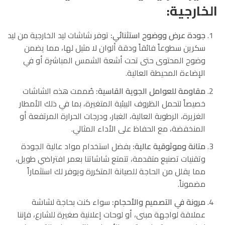
الخارجية:
جودة عرض ووضوح استثنائي:
توفر شاشات ليد الخارجية من ليد
سكرين سطوعاً فائقاً ودقة ألوان لا مثيل لها، مما يضمن
وضوح المحتوى حتى تحت أشعة الشمس المباشرة أو في
الإضاءة المحيطة العالية.
مقاومة للعوامل الجوية القاسية:
صُممت هذه الشاشات
خصيصاً لتحمل الظروف البيئية المتغيرة، بما في ذلك الأمطار
الغزيرة، الرطوبة العالية، الغبار، ودرجات الحرارة المرتفعة أو
المنخفضة، مع الحفاظ على الأداء المثالي.
متانة وموثوقية عالية:
بفضل استخدام مواد عالية الجودة
وتقنيات تصنيع متقدمة، تتمتع شاشاتنا بعمر افتراضي طويل،
مما يقلل من الحاجة للصيانة المتكررة ويوفر لك استثماراً
مضموناً.
مرونة في التصميم والأحجام:
سواء كنت بحاجة لشاشة
عملاقة لواجهة مبنى، أو لوحات إعلانية صغيرة للشارع، فإننا